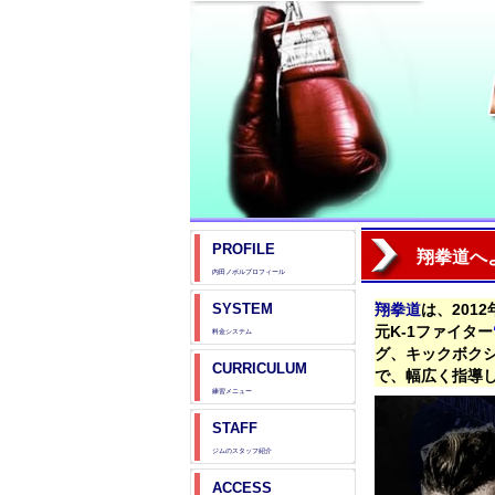
PROFILE
翔拳道へ
内田ノボルプロフィール
SYSTEM
翔拳道
は、201
元K-1ファイター
料金システム
グ、キックボク
CURRICULUM
で、幅広く指導
練習メニュー
STAFF
ジムのスタッフ紹介
ACCESS